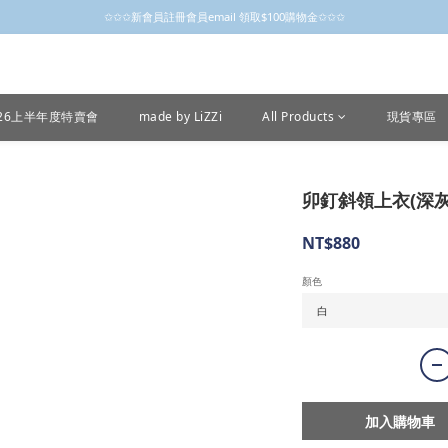
✩✩✩新會員註冊會員email 領取$100購物金✩✩✩
✩✩✩新會員註冊會員email 領取$100購物金✩✩✩
新會員制開跑摟，歡迎大家成為小粒子
✩✩✩新會員註冊會員email 領取$100購物金✩✩✩
026上半年度特賣會
made by LiZZi
All Products
現貨專區
卯釘斜領上衣(深灰
NT$880
顏色
加入購物車