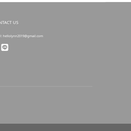
NTACT US
l: hellolynn2019@gmail.com