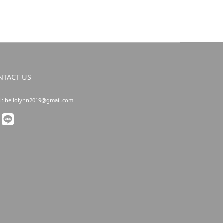
NTACT US
l: hellolynn2019@gmail.com