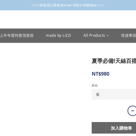
✩✩✩新會員註冊會員email 領取$100購物金✩✩✩
✩✩✩新會員註冊會員email 領取$100購物金✩✩✩
新會員制開跑摟，歡迎大家成為小粒子
✩✩✩新會員註冊會員email 領取$100購物金✩✩✩
26上半年度特賣現貨區
made by LiZZi
All Products
現貨專
夏季必備!天絲百搭小
NT$980
顏色
加入購物車