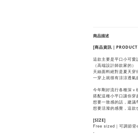
商品描述
[商品資訊｜PRODUCT 
這款主要是平口小可愛設計
（高端設計師款家的）
天絲面料絕對是夏天穿
一穿上就很有涼涼透氣
今年剛好流行各種深ｖ
搭配這種小平口讓你穿
想要一致感的話，建議
想要活潑的感覺，這款
[SIZE]
Free sized｜可調節背
-