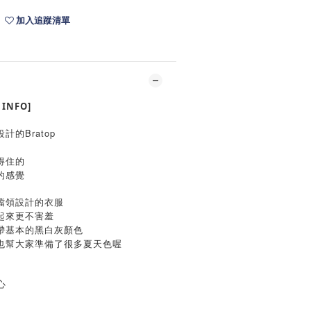
加入追蹤清單
INFO]
的Bratop
得住的
的感覺
檔領設計的衣服
起來更不害羞
帶基本的黑白灰顏色
也幫大家準備了很多夏天色喔
心