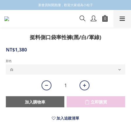
✩✩✩新會員註冊會員email 領取$100購物金✩✩✩
新會員制開跑摟，歡迎大家成為小粒子
✩✩✩新會員註冊會員email 領取$100購物金✩✩✩
挺料側口袋率性褲(黑/白/軍綠)
NT$1,380
顏色
加入購物車
立即購買
加入追蹤清單