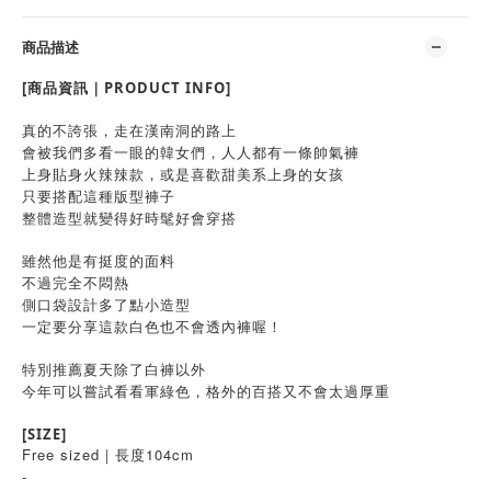
商品描述
[商品資訊｜PRODUCT INFO]
真的不誇張，走在漢南洞的路上
會被我們多看一眼的韓女們，人人都有一條帥氣褲
上身貼身火辣辣款，或是喜歡甜美系上身的女孩
只要搭配這種版型褲子
整體造型就變得好時髦好會穿搭
雖然他是有挺度的面料
不過完全不悶熱
側口袋設計多了點小造型
一定要分享這款白色也不會透內褲喔！
特別推薦夏天除了白褲以外
今年可以嘗試看看軍綠色，格外的百搭又不會太過厚重
[SIZE]
Free sized｜長度104cm
-