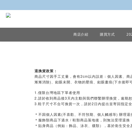
商店介紹
購買方式
2
退換貨政策：
商品尺寸因手工丈量，會有2cm以內誤差：個人因素、商品
漸漸消除)、釦眼未開、衣物的壓痕、釦眼畫痕(下水後即
1.僅限台灣地區下單者使用
2.請於收到商品後3天內主動與我們聯繫辦理換貨，逾期
3.鞋子尺寸不合可換貨一次，請於2日內提出並寄回指定全家
＊不因個人因素(不喜歡、不符預期、個人觸感等) 辦理退
＊服飾類商品下過水 / 鞋類商品落地後，則無法受理退換
＊貼身商品（例如：飾品、泳衣、襪類），基於衛生安全