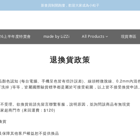
✩✩✩新會員註冊會員email 領取$100購物金✩✩✩
新會員制開跑摟，歡迎大家成為小粒子
✩✩✩新會員註冊會員email 領取$100購物金✩✩✩
026上半年度特賣會
made by LiZZi
All Products
現貨專區
退換貨政策
顏色認知 (每台電腦、手機呈色皆有些許誤差)、線頭輕微脫線、0.2mm內混
可洗掉 )等等，皆屬國際驗貨標準都是屬於可接受範圍，以上皆不接受換貨申請
恕不受理。欲換貨前請先留言聯繫客服，說明原因，並詢問該商品有無現貨
超商門市 (來回運費：$120)
換貨
及保障其他客戶權益恕不提供換品