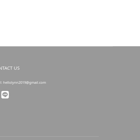
NTACT US
l: hellolynn2019@gmail.com