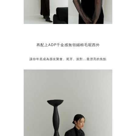
再配上ADP千金感無領鋪棉毛呢西外
讓你年底成為朋友聚會、尾牙、派對...最漂亮的焦點