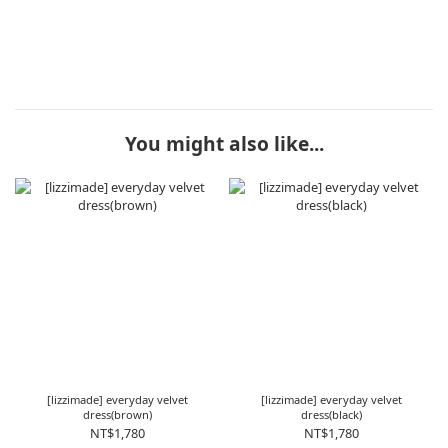
You might also like...
[lizzimade] everyday velvet
[lizzimade] everyday velvet
dress(brown)
dress(black)
NT$1,780
NT$1,780