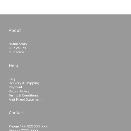
About
Brand Story
Our Values
Our Team
Help
FAQ
Delivery & Shipping
Payment
Return Policy
Terms & Conditions
Anti-Fraud Statement
Contact
Phone / XX-XXX-XXX-XXX
Hours / XXXX-XXXX