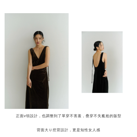
正面v領設計，也調整到了單穿不害羞，疊穿不失尷尬的版型
背面大Ｕ挖背設計，更是知性女人感