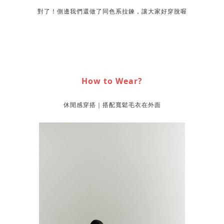
對了！側邊我們還做了同色系拉鍊，讓大家好穿脫喔
How to Wear?
休閒感穿搭｜搭配寬鬆毛衣在外面