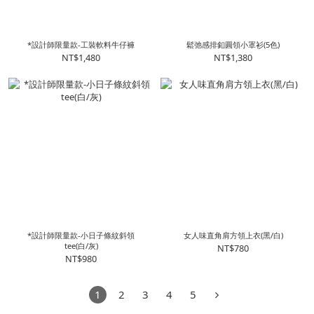
*設計師限量款-工裝軟料牛仔褲
鬆弛感排釦圓領小罩衫(5色)
NT$1,480
NT$1,380
*設計師限量款-小日子條紋斜領
女人味直角肩方領上衣(黑/白)
tee(白/灰)
NT$780
NT$980
1
2
3
4
5