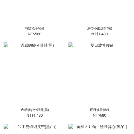
時髦梳子項鍊
皮帶小跟涼鞋(黑)
NT$580
NT$1,480
透感網紗分趾鞋(黑)
夏日波希腰鍊
NT$1,480
NT$680