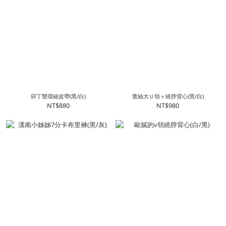
卯丁雙環細皮帶(黑/白)
蕾絲大Ｕ領＋繞脖背心(黑/白)
NT$880
NT$980