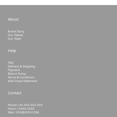
About
Brand Story
Our Values
Our Team
Help
FAQ
Delivery & Shipping
Payment
Return Policy
Terms & Conditions
Anti-Fraud Statement
Contact
Phone / XX-XXX-XXX-XXX
Hours / XXXX-XXXX
Mail / XXX@XXXX.COM