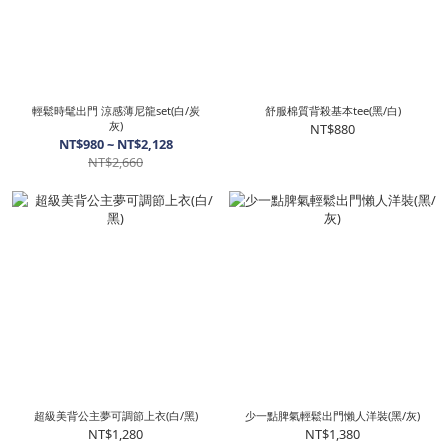
輕鬆時髦出門 涼感薄尼龍set(白/炭
舒服棉質背殺基本tee(黑/白)
灰)
NT$880
NT$980 ~ NT$2,128
NT$2,660
超級美背公主夢可調節上衣(白/黑)
少一點脾氣輕鬆出門懶人洋裝(黑/灰)
NT$1,280
NT$1,380