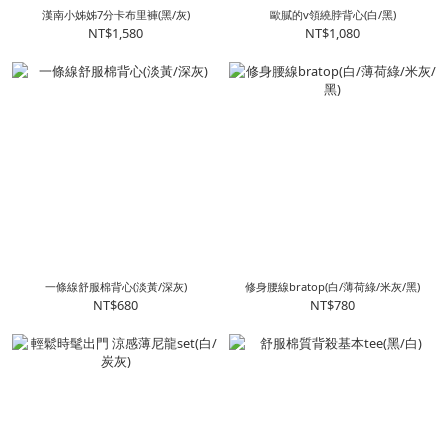
漢南小姊姊7分卡布里褲(黑/灰)
歐膩的v領繞脖背心(白/黑)
NT$1,580
NT$1,080
一條線舒服棉背心(淡黃/深灰)
修身腰線bratop(白/薄荷綠/米灰/黑)
NT$680
NT$780