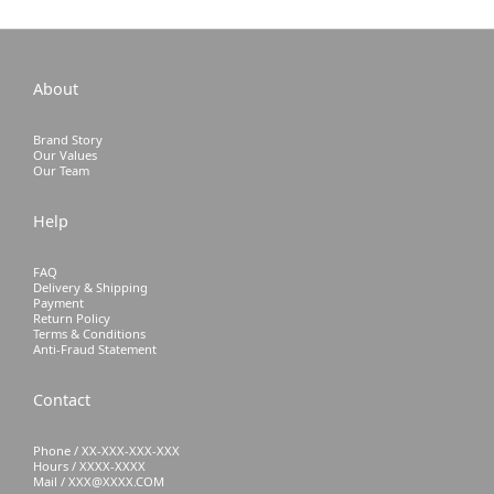
About
Brand Story
Our Values
Our Team
Help
FAQ
Delivery & Shipping
Payment
Return Policy
Terms & Conditions
Anti-Fraud Statement
Contact
Phone / XX-XXX-XXX-XXX
Hours / XXXX-XXXX
Mail / XXX@XXXX.COM