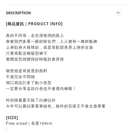
DESCRIPTION
[商品資訊｜PRODUCT INFO]
真的不誇張，走在漢南洞的路上
會被我們多看一眼的韓女們，人人都有一條帥氣褲
上身貼身火辣辣款，或是喜歡甜美系上身的女孩
只要搭配這種版型褲子
整體造型就變得好時髦好會穿搭
雖然他是有挺度的面料
不過完全不悶熱
側口袋設計多了點小造型
一定要分享這款白色也不會透內褲喔！
特別推薦夏天除了白褲以外
今年可以嘗試看看軍綠色，格外的百搭又不會太過厚重
[SIZE]
Free sized｜長度104cm
-