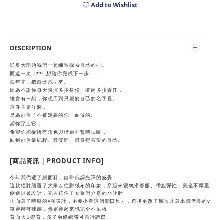
Add to Wishlist
DESCRIPTION
從夏天開始我們一起練習探索自己的心。
而這一次Lizzi 想陪你完成下一步——
在年末，把自己找回來。
因為不論你每天扮演多少身份、撐起多少責任，
總會有一刻，你想回到只屬於自己的名字裡。
這件主題洋裝，
是為那個「不被定義的你」而做的。
當你穿上它，
希望你能從所有角色與標籤裡暫時抽離，
回到那個最純粹、最安靜、最值得被愛的自己。
[商品資訊｜PRODUCT INFO]
今年我們選了絨面料，自帶低調光澤的感覺
這款絕對顛覆了大家以往對絨布的印象，穿起來很絲滑舒服、帶點彈性，完全不厚重
側邊抓皺設計，完美遮住了女孩們介意的小肚肚
正面選了時髦的v領設計，不要小看這個開口尺寸，前後更改了幾次才選出最漂亮的v
單穿擁有辣感，疊穿穿起來也完全不呆板
背面大U挖背，多了兩條綁帶可自行調節