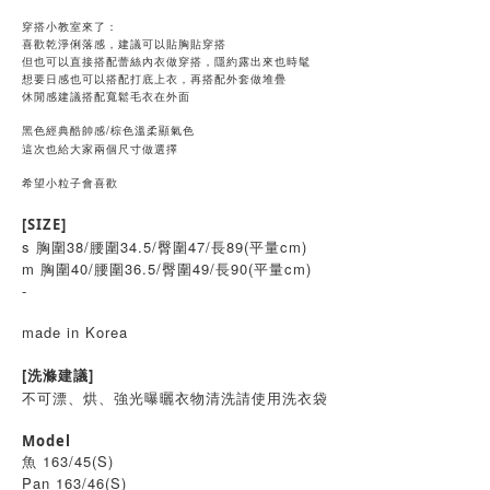
穿搭小教室來了：
喜歡乾淨俐落感，建議可以貼胸貼穿搭
但也可以直接搭配蕾絲內衣做穿搭，隱約露出來也時髦
想要日感也可以搭配打底上衣，再搭配外套做堆疊
休閒感建議搭配寬鬆毛衣在外面
黑色經典酷帥感/
棕色溫柔顯氣色
這次也給大家兩個尺寸做選擇
希望小粒子會喜歡
[SIZE]
s 胸圍38/腰圍34.5/臀圍47/長89(平量cm)
m 胸圍40/腰圍36.5/臀圍49/長90(平量cm)
-
made in Korea
[洗滌建議]
不可漂、烘、強光曝曬衣物清洗請使用洗衣袋
Model
魚 163/45(S)
Pan 163/46(S)