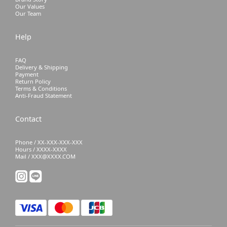
Our Values
Our Team
Help
FAQ
Delivery & Shipping
Payment
Return Policy
Terms & Conditions
Anti-Fraud Statement
Contact
Phone / XX-XXX-XXX-XXX
Hours / XXXX-XXXX
Mail / XXX@XXXX.COM