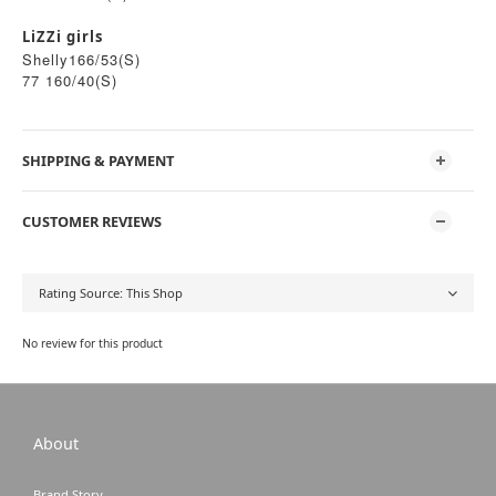
LiZZi girls
Shelly166/53(S)
77 160/40(S)
SHIPPING & PAYMENT
CUSTOMER REVIEWS
No review for this product
About
Brand Story