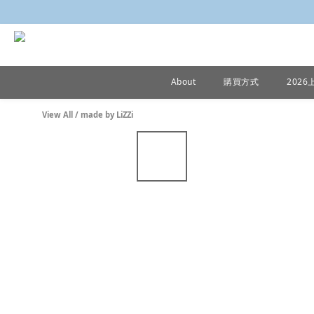
About
購買方式
202
View All
/
made by LiZZi