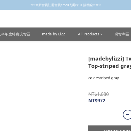
✩✩✩新會員註冊會員email 領取$100購物金✩✩✩
✩✩✩新會員註冊會員email 領取$100購物金✩✩✩
新會員制開跑摟，歡迎大家成為小粒子
✩✩✩新會員註冊會員email 領取$100購物金✩✩✩
6上半年度特賣現貨區
made by LiZZi
All Products
現貨專區
[madebylizzi] T
Top-striped gra
color:striped gray
NT$1,080
NT$972