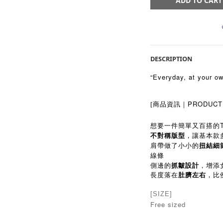
ADD TO CART
DESCRIPTION
“Everyday, at your ow
PRODUCT
[商品資訊｜
想要一件簡單又百搭的T
，讓基本款
不對稱版型
肩帶做了小小的
扭結細
線條
側邊的
，增添
抓皺設計
肚臍左右
長度落在
，比
[SIZE]
Free sized