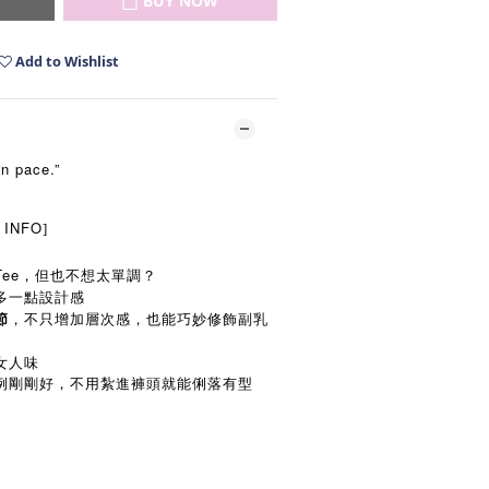
BUY NOW
Add to Wishlist
n pace.”
 INFO
]
ee，但也不想太單調？
多一點設計感
，不只增加層次感，也能巧妙修飾副乳
節
女人味
例剛剛好，不用紮進褲頭就能俐落有型