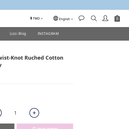
$
TWD
English
Lizzi Blog
INSTAGRAM
BUY NOW
wist-Knot Ruched Cotton
y