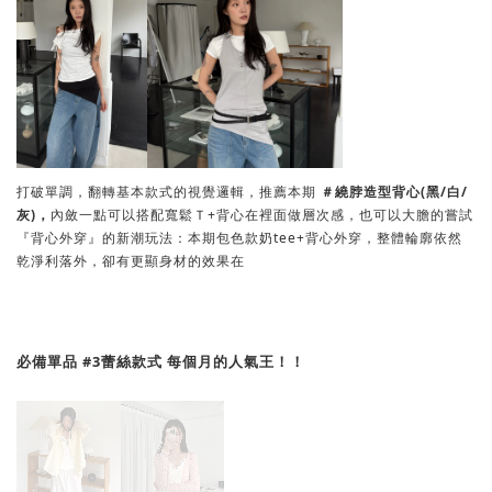
打破單調，翻轉基本款式的視覺邏輯，推薦本期
＃繞脖造型背心(黑/白/
灰)，
內斂一點可以搭配寬鬆Ｔ+背心在裡面做層次感，也可以大膽的嘗試
『背心外穿』的新潮玩法：本期包色款奶tee+背心外穿，整體輪廓依然
乾淨利落外，卻有更顯身材的效果在
必備單品 #3蕾絲款式 每個月的人氣王！！