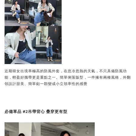
近期韓女出境率極高的防風外套，在忽冷忽熱的天氣，不只具備防風功
能，輕盈好攜帶更是重點之一。簡單俐落版型，一件擁有兩種風格，外翻
領設計甜美、簡單釦一顆變成小立領率性的感覺
必備單品 #2吊帶背心 疊穿更有型