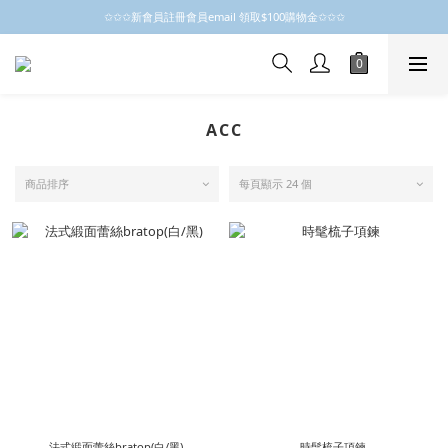
✩✩✩新會員註冊會員email 領取$100購物金✩✩✩
✩✩✩新會員註冊會員email 領取$100購物金✩✩✩
新會員制開跑摟，歡迎大家成為小粒子
✩✩✩新會員註冊會員email 領取$100購物金✩✩✩
ACC
商品排序
每頁顯示 24 個
法式緞面蕾絲bratop(白/黑)
時髦梳子項鍊