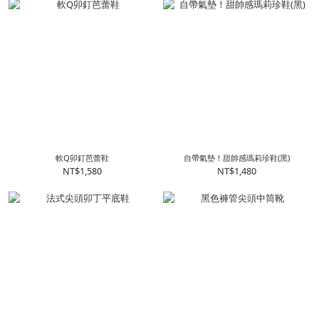
軟Q卯釘芭蕾鞋
自帶氣墊！甜帥感瑪莉珍鞋(黑)
NT$1,580
NT$1,480