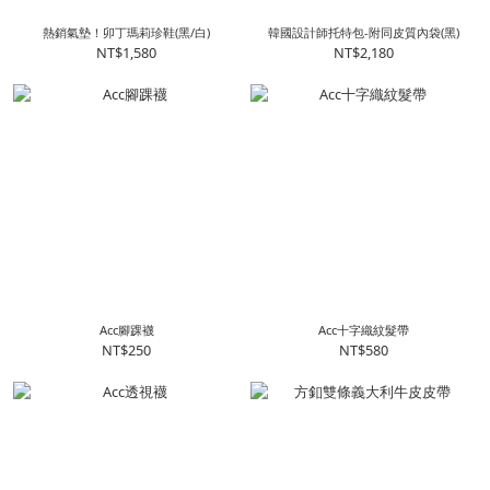
熱銷氣墊！卯丁瑪莉珍鞋(黑/白)
韓國設計師托特包-附同皮質內袋(黑)
NT$1,580
NT$2,180
Acc腳踝襪
Acc十字織紋髮帶
NT$250
NT$580