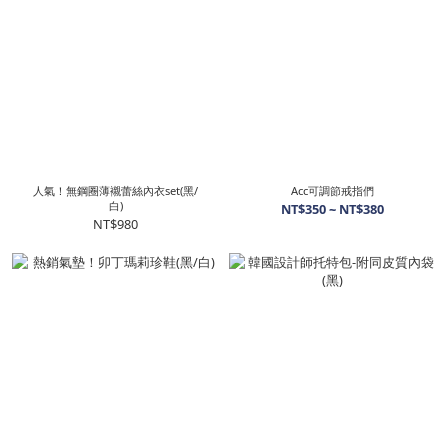
人氣！無鋼圈薄襯蕾絲內衣set(黑/
Acc可調節戒指們
白)
NT$350 ~ NT$380
NT$980