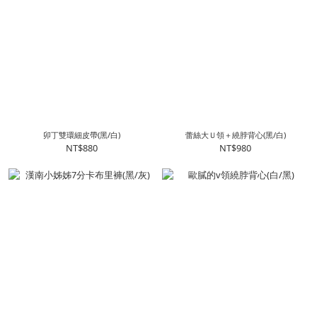
卯丁雙環細皮帶(黑/白)
蕾絲大Ｕ領＋繞脖背心(黑/白)
NT$880
NT$980