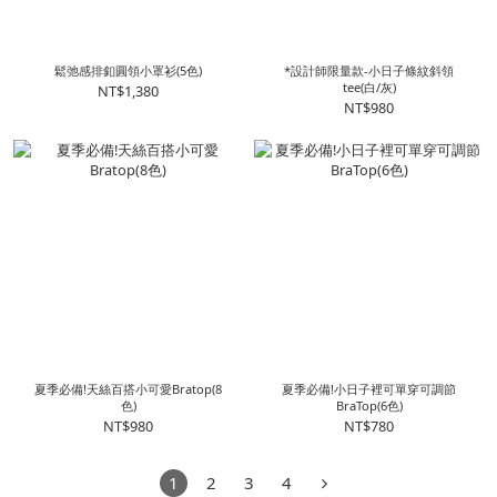
鬆弛感排釦圓領小罩衫(5色)
*設計師限量款-小日子條紋斜領
tee(白/灰)
NT$1,380
NT$980
夏季必備!天絲百搭小可愛Bratop(8
夏季必備!小日子裡可單穿可調節
色)
BraTop(6色)
NT$980
NT$780
1
2
3
4