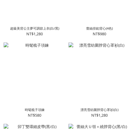
超級美背公主夢可調節上衣(白/黑)
蕾絲排釦背心(4色)
NT$1,280
NT$980
時髦梳子項鍊
漂亮雪紡圍脖背心罩衫(白)
NT$580
NT$1,280