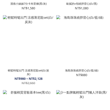
漢南小姊姊7分卡布里褲(黑/灰)
歐膩的v領繞脖背心(白/黑)
NT$1,580
NT$1,080
輕鬆時髦出門 涼感薄尼龍set(白/炭
海島珠珠繞脖背心(白/藍/綠)
灰)
NT$880
NT$980 ~ NT$2,128
NT$2,660