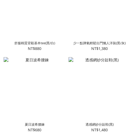
舒服棉質背殺基本tee(黑/白)
少一點脾氣輕鬆出門懶人洋裝(黑/灰)
NT$880
NT$1,380
夏日波希腰鍊
透感網紗分趾鞋(黑)
NT$680
NT$1,480