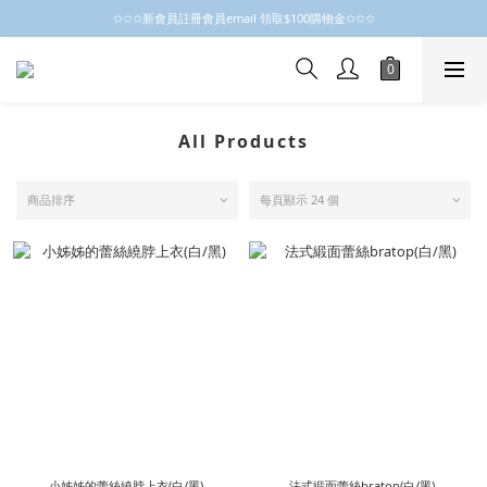
✩✩✩新會員註冊會員email 領取$100購物金✩✩✩
✩✩✩新會員註冊會員email 領取$100購物金✩✩✩
新會員制開跑摟，歡迎大家成為小粒子
✩✩✩新會員註冊會員email 領取$100購物金✩✩✩
All Products
商品排序
每頁顯示 24 個
小姊姊的蕾絲繞脖上衣(白/黑)
法式緞面蕾絲bratop(白/黑)