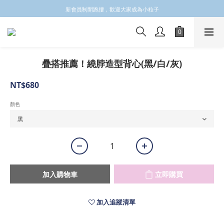
✩✩✩新會員註冊會員email 領取$100購物金✩✩✩
新會員制開跑摟，歡迎大家成為小粒子
✩✩✩新會員註冊會員email 領取$100購物金✩✩✩
疊搭推薦！繞脖造型背心(黑/白/灰)
NT$680
顏色
加入購物車
立即購買
加入追蹤清單