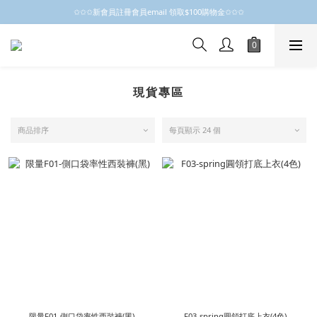
✩✩✩新會員註冊會員email 領取$100購物金✩✩✩
✩✩✩新會員註冊會員email 領取$100購物金✩✩✩
新會員制開跑摟，歡迎大家成為小粒子
✩✩✩新會員註冊會員email 領取$100購物金✩✩✩
現貨專區
商品排序
每頁顯示 24 個
限量F01-側口袋率性西裝褲(黑)
F03-spring圓領打底上衣(4色)