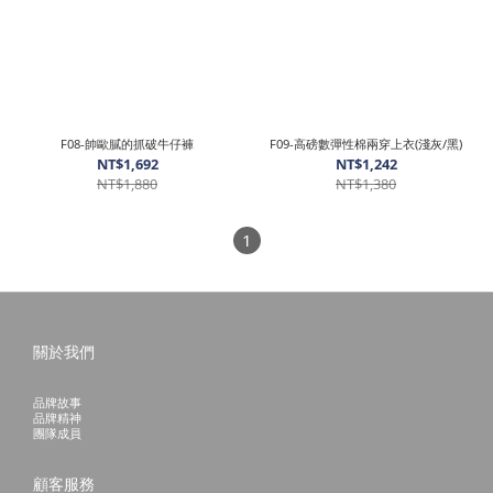
F08-帥歐膩的抓破牛仔褲
F09-高磅數彈性棉兩穿上衣(淺灰/黑)
NT$1,692
NT$1,242
NT$1,880
NT$1,380
1
關於我們
品牌故事
品牌精神
團隊成員
顧客服務