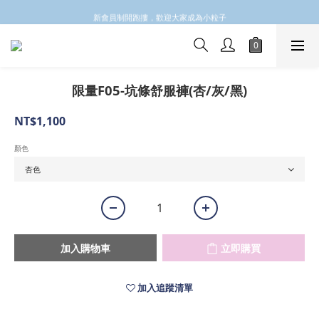
✩✩✩新會員註冊會員email 領取$100購物金✩✩✩
新會員制開跑摟，歡迎大家成為小粒子
✩✩✩新會員註冊會員email 領取$100購物金✩✩✩
限量F05-坑條舒服褲(杏/灰/黑)
NT$1,100
顏色
加入購物車
立即購買
加入追蹤清單